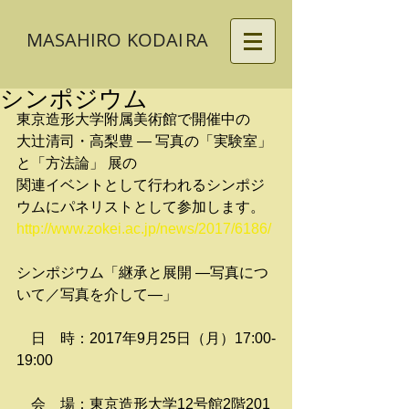
MASAHIRO
KODA
I
RA
シンポジウム
東京造形大学附属美術館で開催中の
大辻清司・高梨豊 ― 写真の「実験室」
と「方法論」 展の
関連イベントとして行われるシンポジ
ウムにパネリストとして参加します。
http://www.zokei.ac.jp/news/2017/6186/
シンポジウム「継承と展開 ―写真につ
いて／写真を介して―」
　日　時：2017年9月25日（月）17:00-
19:00　　　　　
　会　場：東京造形大学12号館2階201