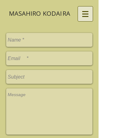
MASAHIRO
KODA
I
RA