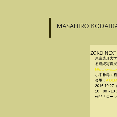
MASAHIRO
KODA
I
R
ZOKEI NEXT
東京造形大学
る連続写真展
http://www.z
小平雅尋 + 
会場：
AiDEM
2016.10.
10：00～1
作品「ローレン