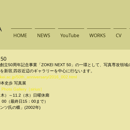
A
HOME
NEWS
YouTube
WORKS
CV
 50
創立50周年記念事業「ZOKEI NEXT 50」の一環として、写真専攻領
を新宿,四谷近辺のギャラリーを中心に行ないます。
okei.ac.jp/50th_anniversary/2016_002.html
柳本史歩 写真展 
 Photo Gallery［sirius］
27（木）～11.2（水）日曜休廊
8：00（最終日15：00まで）
ツ氏の蝶」(2002年)