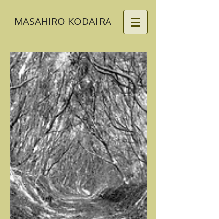
MASAHIRO
KODA
I
RA